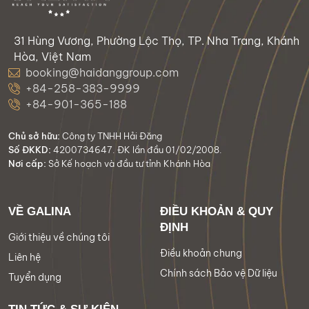
31 Hùng Vương, Phường Lộc Thọ, TP. Nha Trang, Khánh
Hòa, Việt Nam
booking@haidanggroup.com
+84-258-383-9999
+84-901-365-188
Chủ sở hữu:
Công ty TNHH Hải Đăng
Số ĐKKD:
4200734647. ĐK lần đầu 01/02/2008.
Nơi cấp:
Sở Kế hoạch và đầu tư tỉnh Khánh Hòa
VỀ GALINA
ĐIỀU KHOẢN & QUY
ĐỊNH
Giới thiệu về chúng tôi
Điều khoản chung
Liên hệ
Chính sách Bảo vệ Dữ liệu
Tuyển dụng