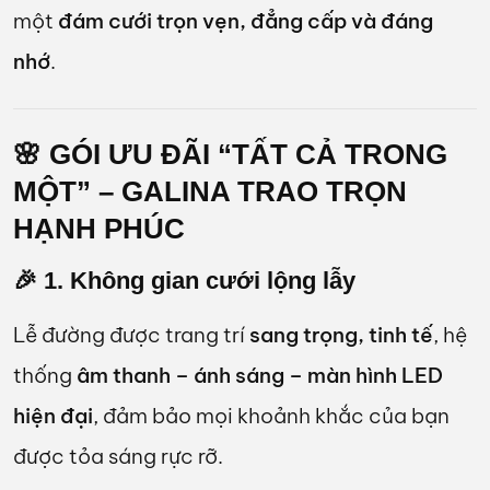
một
đám cưới trọn vẹn, đẳng cấp và đáng
nhớ
.
🌸 GÓI ƯU ĐÃI “TẤT CẢ TRONG
MỘT” – GALINA TRAO TRỌN
HẠNH PHÚC
🎉 1. Không gian cưới lộng lẫy
Lễ đường được trang trí
sang trọng, tinh tế
, hệ
thống
âm thanh – ánh sáng – màn hình LED
hiện đại
, đảm bảo mọi khoảnh khắc của bạn
được tỏa sáng rực rỡ.