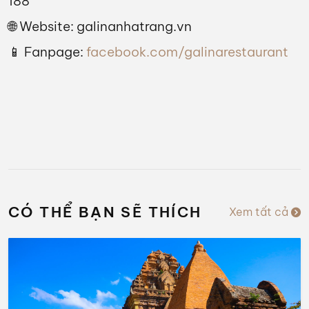
188
🌐 Website:
galinanhatrang.vn
📱 Fanpage:
facebook.com/galinarestaurant
CÓ THỂ BẠN SẼ THÍCH
Xem tất cả