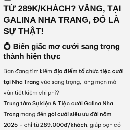
TỪ 289K/KHÁCH? VÂNG, TẠI
GALINA NHA TRANG, ĐÓ LÀ
SỰ THẬT!
💍 Biến giấc mơ cưới sang trọng
thành hiện thực
Bạn đang tìm kiếm
địa điểm tổ chức tiệc cưới
tại Nha Trang
vừa sang trọng, lãng mạn mà
vẫn tiết kiệm chi phí?
Trung tâm Sự kiện & Tiệc cưới Galina Nha
Trang
mang đến
gói cưới siêu ưu đãi năm
2025
– chỉ
từ 289.000đ/khách
, giúp bạn có