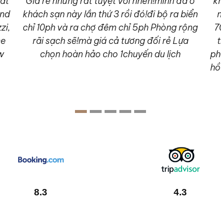
 at
Giá rẻ nhưng rất tuyệt vời nhen!mình đã ở
k
and
khách sạn này lần thứ 3 rồi đó!đi bộ ra biển
zi,
chỉ 10ph và ra chợ đêm chỉ 5ph Phòng rộng
7
me
rãi sạch sẽ!mà giá cả tương đối rẻ Lựa
t
w
chọn hoàn hảo cho 1chuyến du lịch
ph
hồ
8.3
4.3