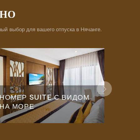
СНО
ый выбор для вашего отпуска в Нячанге.
НОМЕР SUITE С ВИДОМ
НОМЕ
НА МОРЕ
НА Г