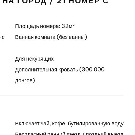
НА ГОРОД / 21 НОМЕР С
Площадь номера: 32м²
 с
Ванная комната (без ванны)
Для некурящих
Дополнительная кровать (300 000
донгов)
Включает чай, кофе, бутилированную воду
Бесплатный ранний заезд / поздний выезд