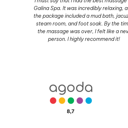
2019, with
I must say that I had the best massage
 the food,
Galina Spa. It was incredibly relaxing, 
. Now we're
the package included a mud bath, jacuz
 this hotel
steam room, and foot soak. By the ti
 center,
the massage was over, I felt like a ne
's the same
person. I highly recommend it!
.
8,7