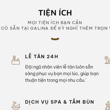
TIỆN ÍCH
MỌI TIỆN ÍCH BẠN CẦN
 CÓ SẴN TẠI GALINA ĐỂ KỲ NGHỈ THÊM TRỌN 
LỄ TÂN 24H
Đội ngũ nhân viên lễ tân luôn sẵn
sàng phục vụ bạn mọi lúc, giúp bạn
thuận tiện trong mọi nhu cầu.'
DỊCH VỤ SPA & TẮM BÙN