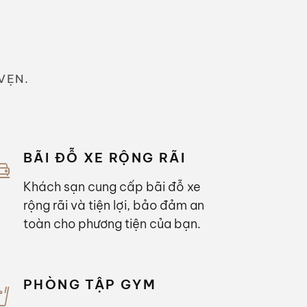
VẸN.
BÃI ĐỖ XE RỘNG RÃI
Khách sạn cung cấp bãi đỗ xe
rộng rãi và tiện lợi, bảo đảm an
toàn cho phương tiện của bạn.
PHÒNG TẬP GYM