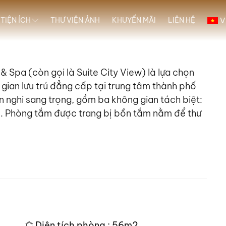
V
 TIỆN ÍCH
THƯ VIỆN ẢNH
KHUYẾN MÃI
LIÊN HỆ
& Spa (còn gọi là Suite City View) là lựa chọn
gian lưu trú đẳng cấp tại trung tâm thành phố
iện nghi sang trọng, gồm ba không gian tách biệt:
. Phòng tắm được trang bị bồn tắm nằm để thư
Diện tích phòng : 56m2