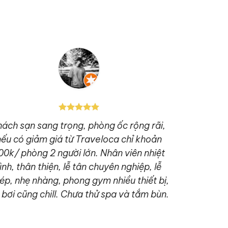
hách sạn sang trọng, phòng ốc rộng rãi,
Khách sạn
nếu có giảm giá từ Traveloca chỉ khoản
nhiệt tình
00k/ phòng 2 người lớn. Nhân viên nhiệt
được 3 b
ình, thân thiện, lễ tân chuyên nghiệp, lễ
take care 
ép, nhẹ nhàng, phong gym nhiều thiết bị,
 bơi cũng chill. Chưa thử spa và tắm bùn.