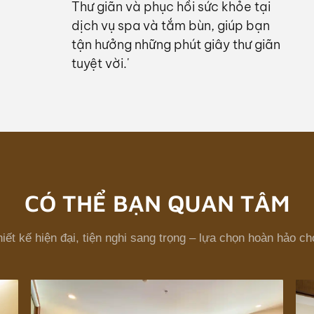
Thư giãn và phục hồi sức khỏe tại
dịch vụ spa và tắm bùn, giúp bạn
tận hưởng những phút giây thư giãn
tuyệt vời.'
CÓ THỂ BẠN QUAN TÂM
ết kế hiện đại, tiện nghi sang trọng – lựa chọn hoàn hảo ch