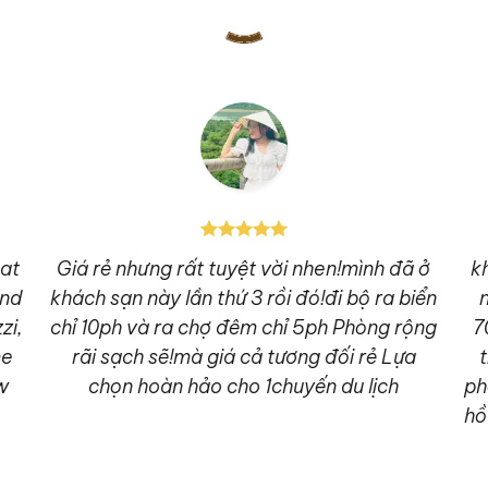
 at
Giá rẻ nhưng rất tuyệt vời nhen!mình đã ở
k
and
khách sạn này lần thứ 3 rồi đó!đi bộ ra biển
zi,
chỉ 10ph và ra chợ đêm chỉ 5ph Phòng rộng
7
me
rãi sạch sẽ!mà giá cả tương đối rẻ Lựa
t
w
chọn hoàn hảo cho 1chuyến du lịch
ph
hồ