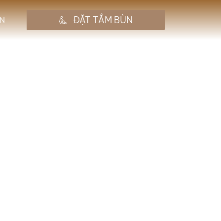
ĐẶT TẮM BÙN
N