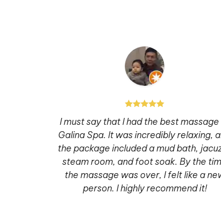
2019, with
I must say that I had the best massage
 the food,
Galina Spa. It was incredibly relaxing, 
. Now we're
the package included a mud bath, jacuz
 this hotel
steam room, and foot soak. By the ti
 center,
the massage was over, I felt like a ne
's the same
person. I highly recommend it!
.